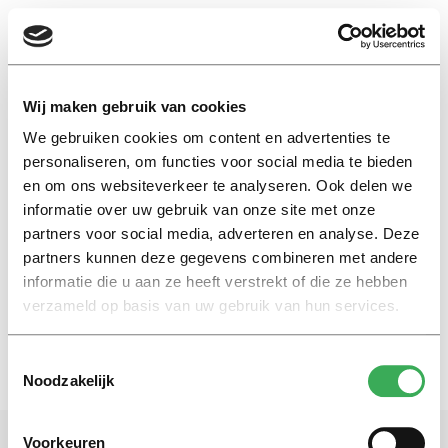
EN
Wij maken gebruik van cookies
We gebruiken cookies om content en advertenties te
Maartje Meijs
personaliseren, om functies voor social media te bieden
en om ons websiteverkeer te analyseren. Ook delen we
informatie over uw gebruik van onze site met onze
Nieuws
partners voor social media, adverteren en analyse. Deze
Vrouwen staan terughoudend
tegenover feminisme
partners kunnen deze gegevens combineren met andere
informatie die u aan ze heeft verstrekt of die ze hebben
14 januari 2016
verzameld op basis van uw gebruik van hun services.
Toestemmingsselectie
Noodzakelijk
Voorkeuren