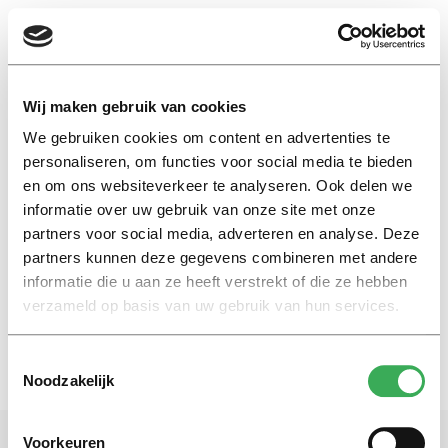
EN
Wij maken gebruik van cookies
We gebruiken cookies om content en advertenties te
maatschappelijke diensttijd
personaliseren, om functies voor social media te bieden
en om ons websiteverkeer te analyseren. Ook delen we
informatie over uw gebruik van onze site met onze
Nieuws
partners voor social media, adverteren en analyse. Deze
Maatschappelijke diensttijd
laat nog even op zich wachten
partners kunnen deze gegevens combineren met andere
informatie die u aan ze heeft verstrekt of die ze hebben
18 juni 2018
verzameld op basis van uw gebruik van hun services.
Toestemmingsselectie
Noodzakelijk
Voorkeuren