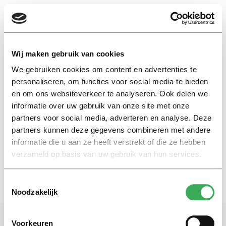
EN
Wij maken gebruik van cookies
We gebruiken cookies om content en advertenties te
machinist
personaliseren, om functies voor social media te bieden
en om ons websiteverkeer te analyseren. Ook delen we
informatie over uw gebruik van onze site met onze
Eefje Wentelteefje
partners voor social media, adverteren en analyse. Deze
De trein rijdt niet
partners kunnen deze gegevens combineren met andere
15 februari 2021
informatie die u aan ze heeft verstrekt of die ze hebben
verzameld op basis van uw gebruik van hun services.
Toestemmingsselectie
Noodzakelijk
Voorkeuren