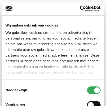
EN
Wij maken gebruik van cookies
We gebruiken cookies om content en advertenties te
macron
personaliseren, om functies voor social media te bieden
en om ons websiteverkeer te analyseren. Ook delen we
informatie over uw gebruik van onze site met onze
Nieuws
partners voor social media, adverteren en analyse. Deze
Gele hesjes protesteren tegen
doorgeschoten neoliberalisme
partners kunnen deze gegevens combineren met andere
informatie die u aan ze heeft verstrekt of die ze hebben
06 december 2018
verzameld op basis van uw gebruik van hun services.
Toestemmingsselectie
Noodzakelijk
Voorkeuren