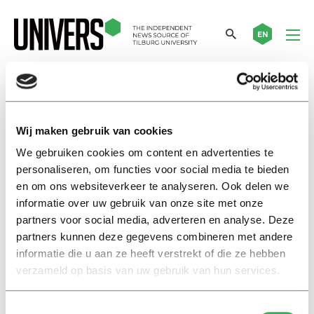
EN
marieke zoodsma
Wij maken gebruik van cookies
Interview
We gebruiken cookies om content en advertenties te
The impact of political
personaliseren, om functies voor social media te bieden
apologies: ‘Broken promises are
en om ons websiteverkeer te analyseren. Ook delen we
twice as painful’
informatie over uw gebruik van onze site met onze
04 februari 2025
partners voor social media, adverteren en analyse. Deze
partners kunnen deze gegevens combineren met andere
informatie die u aan ze heeft verstrekt of die ze hebben
Interview
verzameld op basis van uw gebruik van hun services.
De impact van politieke
excuses: ‘Gebroken beloftes zijn
dubbel zo pijnlijk’
Toestemmingsselectie