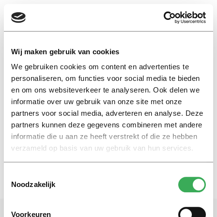
EN
Wij maken gebruik van cookies
We gebruiken cookies om content en advertenties te
martin slaats
personaliseren, om functies voor social media te bieden
en om ons websiteverkeer te analyseren. Ook delen we
informatie over uw gebruik van onze site met onze
Nieuws
partners voor social media, adverteren en analyse. Deze
Law Clinics: rechtenstudenten
aan het werk
partners kunnen deze gegevens combineren met andere
informatie die u aan ze heeft verstrekt of die ze hebben
27 mei 2015
verzameld op basis van uw gebruik van hun services.
Toestemmingsselectie
Noodzakelijk
Voorkeuren