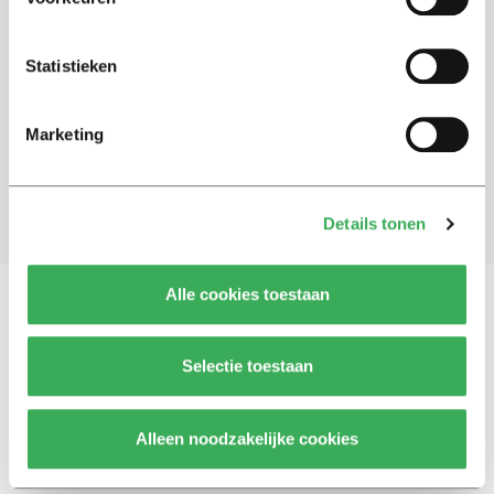
Schrijf je in voor onze nieuwsbrief
Statistieken
Blijf op de hoogte. Meld je aan voor de nieuwsbrief van
Univers.
Marketing
Aanmelden
Details tonen
Alle cookies toestaan
Vragen, opmerkingen of tips?
Neem contact met
Selectie toestaan
ons op
Alleen noodzakelijke cookies
© 2026 -
Over ons
Disclaimer
Adverteren
Werken bij
Contact