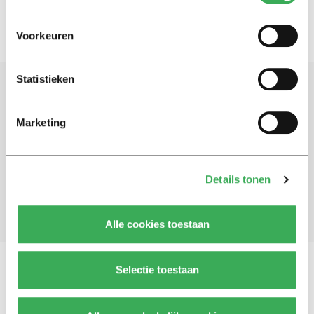
Voorkeuren
Statistieken
Schrijf je in voor onze nieuwsbrief
Marketing
Blijf op de hoogte. Meld je aan voor de nieuwsbrief van
Univers.
Details tonen
Aanmelden
Alle cookies toestaan
Selectie toestaan
Vragen, opmerkingen of tips?
Neem contact met