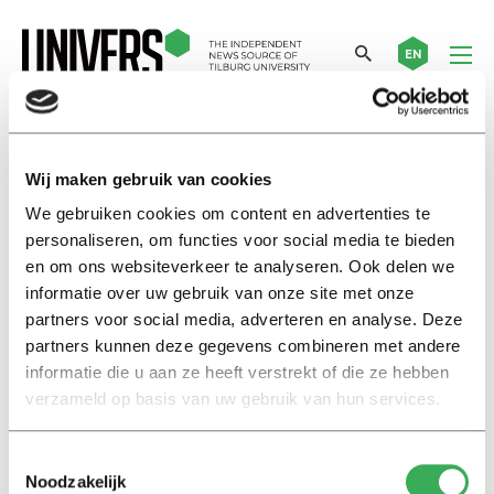
EN
melancholie
Wij maken gebruik van cookies
We gebruiken cookies om content en advertenties te
My First Head
personaliseren, om functies voor social media te bieden
The remains of the party
en om ons websiteverkeer te analyseren. Ook delen we
informatie over uw gebruik van onze site met onze
28 september 2023
partners voor social media, adverteren en analyse. Deze
partners kunnen deze gegevens combineren met andere
My First Head
informatie die u aan ze heeft verstrekt of die ze hebben
Into the woods for peace, solace
verzameld op basis van uw gebruik van hun services.
and exercise
08 oktober 2020
Toestemmingsselectie
Noodzakelijk