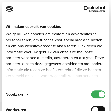
EN
Wij maken gebruik van cookies
We gebruiken cookies om content en advertenties te
Michiel van Rijn
personaliseren, om functies voor social media te bieden
en om ons websiteverkeer te analyseren. Ook delen we
informatie over uw gebruik van onze site met onze
Nieuws
partners voor social media, adverteren en analyse. Deze
Wereldkampioen Kempo is
Tilburgse PhD-student
partners kunnen deze gegevens combineren met andere
informatie die u aan ze heeft verstrekt of die ze hebben
01 mei 2018
verzameld op basis van uw gebruik van hun services.
Toestemmingsselectie
Noodzakelijk
Voorkeuren