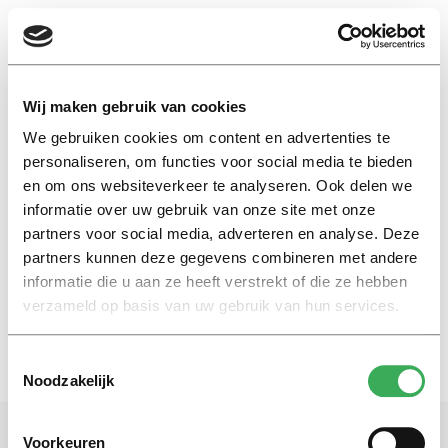
EN
Wij maken gebruik van cookies
We gebruiken cookies om content en advertenties te
midyear
personaliseren, om functies voor social media te bieden
en om ons websiteverkeer te analyseren. Ook delen we
informatie over uw gebruik van onze site met onze
Column
partners voor social media, adverteren en analyse. Deze
Same year, same me
partners kunnen deze gegevens combineren met andere
31 mei 2022
informatie die u aan ze heeft verstrekt of die ze hebben
verzameld op basis van uw gebruik van hun services.
Toestemmingsselectie
Noodzakelijk
Voorkeuren