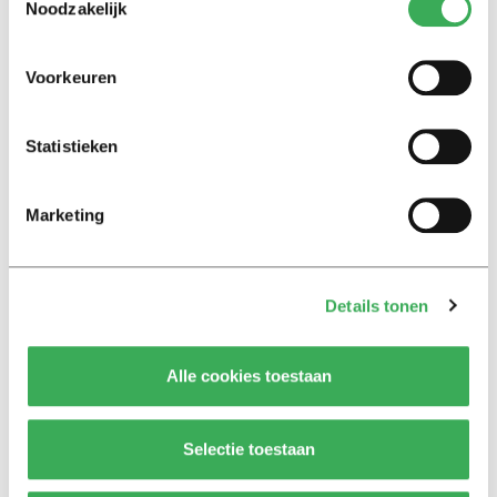
Noodzakelijk
27 juni 2019
Voorkeuren
My First Head
A quick number two
Statistieken
20 juni 2019
Marketing
My First Head
The truth about Sesame Street
13 juni 2019
Details tonen
My First Head
Alle cookies toestaan
Don’t enter the secret cave of
stupidity
Selectie toestaan
06 juni 2019