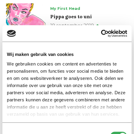
My First Head
Pippa goes to uni
19 september 2019
My First Head
Tragic rift between man and
Wij maken gebruik van cookies
society
We gebruiken cookies om content en advertenties te
05 september 2019
personaliseren, om functies voor social media te bieden
en om ons websiteverkeer te analyseren. Ook delen we
informatie over uw gebruik van onze site met onze
My First Head
partners voor social media, adverteren en analyse. Deze
He is no longer her special pal
partners kunnen deze gegevens combineren met andere
15 augustus 2019
informatie die u aan ze heeft verstrekt of die ze hebben
verzameld op basis van uw gebruik van hun services.
My First Head
Toestemmingsselectie
What a great invention