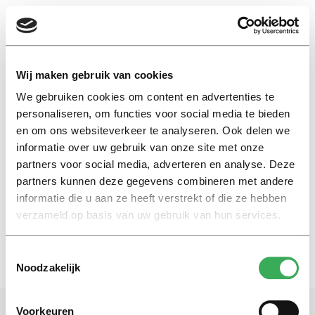
EN
Wij maken gebruik van cookies
We gebruiken cookies om content en advertenties te
nachtmerrie
personaliseren, om functies voor social media te bieden
en om ons websiteverkeer te analyseren. Ook delen we
informatie over uw gebruik van onze site met onze
My First Head
partners voor social media, adverteren en analyse. Deze
Extensive lab studies have
confirmed our worst nightmare
partners kunnen deze gegevens combineren met andere
informatie die u aan ze heeft verstrekt of die ze hebben
10 februari 2022
verzameld op basis van uw gebruik van hun services.
Toestemmingsselectie
Noodzakelijk
Voorkeuren