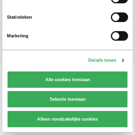
Schrijf je in voor onze nieuwsbrief
Blijf op de hoogte. Meld je aan voor de nieuwsbrief van
Statistieken
Univers.
Marketing
Aanmelden
Details tonen
Alle cookies toestaan
Vragen, opmerkingen of tips?
Neem contact met
ons op
Selectie toestaan
Alleen noodzakelijke cookies
© 2026 -
Over ons
Disclaimer
Adverteren
Werken bij
Contact