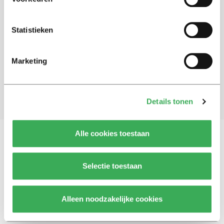
Schrijf je in voor onze nieuwsbrief
Statistieken
Blijf op de hoogte. Meld je aan voor de nieuwsbrief van
Univers.
Marketing
Aanmelden
Details tonen
Alle cookies toestaan
Vragen, opmerkingen of tips?
Neem contact met
Selectie toestaan
ons op
Alleen noodzakelijke cookies
© 2026 -
Over ons
Disclaimer
Adverteren
Werken bij
Contact