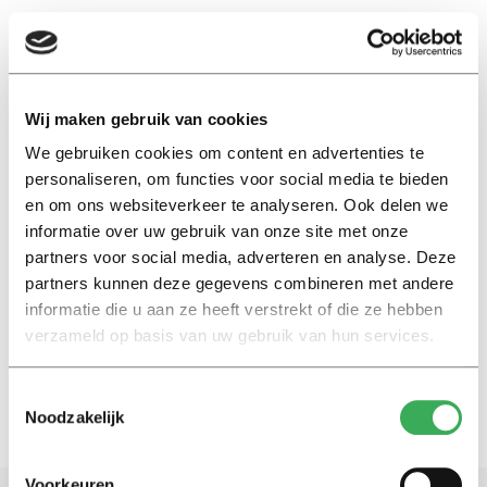
EN
Wij maken gebruik van cookies
We gebruiken cookies om content en advertenties te
Nayomi Laulola
personaliseren, om functies voor social media te bieden
en om ons websiteverkeer te analyseren. Ook delen we
13 vragen aan
informatie over uw gebruik van onze site met onze
Vidar-praeses Nayomi Latulola:
partners voor social media, adverteren en analyse. Deze
‘Lekker met de meiden is een
partners kunnen deze gegevens combineren met andere
perfect avondje uit’
informatie die u aan ze heeft verstrekt of die ze hebben
24 september 2024
verzameld op basis van uw gebruik van hun services.
Toestemmingsselectie
Noodzakelijk
Voorkeuren