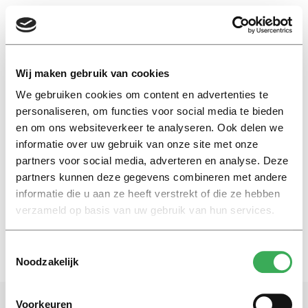
EN
Wij maken gebruik van cookies
We gebruiken cookies om content en advertenties te
onderfinanciering
personaliseren, om functies voor social media te bieden
en om ons websiteverkeer te analyseren. Ook delen we
informatie over uw gebruik van onze site met onze
Nieuws
partners voor social media, adverteren en analyse. Deze
‘Duizend actievoerders’ in Den
Haag, maar komt de minister?
partners kunnen deze gegevens combineren met andere
informatie die u aan ze heeft verstrekt of die ze hebben
13 december 2018
verzameld op basis van uw gebruik van hun services.
Toestemmingsselectie
Noodzakelijk
Voorkeuren