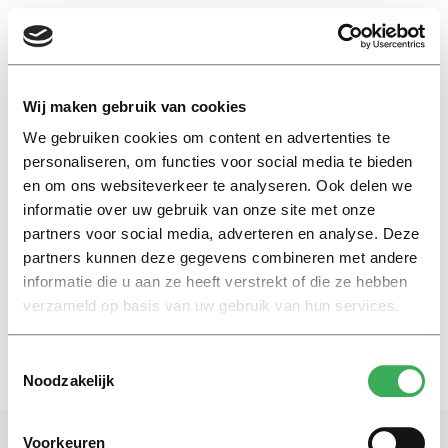
EN
Wij maken gebruik van cookies
We gebruiken cookies om content en advertenties te
ontdekken
personaliseren, om functies voor social media te bieden
en om ons websiteverkeer te analyseren. Ook delen we
informatie over uw gebruik van onze site met onze
My First Head
partners voor social media, adverteren en analyse. Deze
There’s much to learn in the
library
partners kunnen deze gegevens combineren met andere
informatie die u aan ze heeft verstrekt of die ze hebben
09 februari 2023
verzameld op basis van uw gebruik van hun services.
Toestemmingsselectie
Noodzakelijk
Voorkeuren