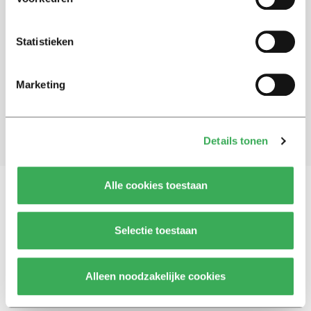
Schrijf je in voor onze nieuwsbrief
Statistieken
Blijf op de hoogte. Meld je aan voor de nieuwsbrief van
Univers.
Marketing
Aanmelden
Details tonen
Alle cookies toestaan
Vragen, opmerkingen of tips?
Neem contact met
Selectie toestaan
ons op
Alleen noodzakelijke cookies
© 2026 -
Over ons
Disclaimer
Adverteren
Werken bij
Contact