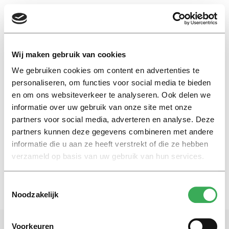
EN
Wij maken gebruik van cookies
We gebruiken cookies om content en advertenties te
paranoid
personaliseren, om functies voor social media te bieden
en om ons websiteverkeer te analyseren. Ook delen we
informatie over uw gebruik van onze site met onze
My First Head
partners voor social media, adverteren en analyse. Deze
Kaufmann, the paranoid
professor
partners kunnen deze gegevens combineren met andere
informatie die u aan ze heeft verstrekt of die ze hebben
25 februari 2021
verzameld op basis van uw gebruik van hun services.
Toestemmingsselectie
Noodzakelijk
Voorkeuren