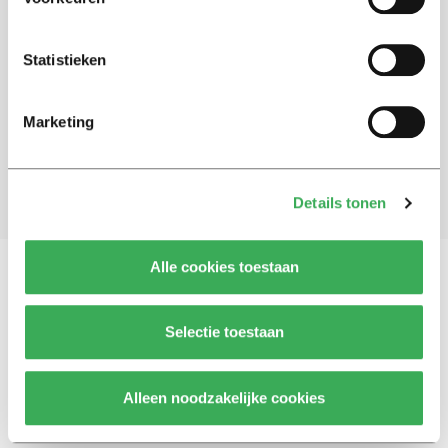
Schrijf je in voor onze nieuwsbrief
Statistieken
Blijf op de hoogte. Meld je aan voor de nieuwsbrief van
Univers.
Marketing
Aanmelden
Details tonen
Alle cookies toestaan
Vragen, opmerkingen of tips?
Neem contact met
Selectie toestaan
ons op
Alleen noodzakelijke cookies
© 2026 -
Over ons
Disclaimer
Adverteren
Werken bij
Contact