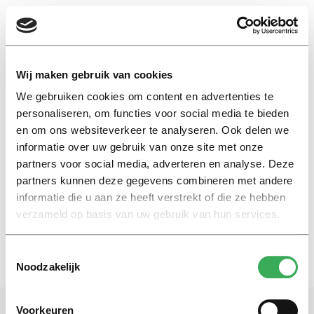
EN
Wij maken gebruik van cookies
We gebruiken cookies om content en advertenties te
pim fortuijn
personaliseren, om functies voor social media te bieden
en om ons websiteverkeer te analyseren. Ook delen we
informatie over uw gebruik van onze site met onze
Nieuws
partners voor social media, adverteren en analyse. Deze
‘Volkert-docent’ krijgt tweede
kans van Universiteit Utrecht
partners kunnen deze gegevens combineren met andere
informatie die u aan ze heeft verstrekt of die ze hebben
10 april 2019
verzameld op basis van uw gebruik van hun services.
Toestemmingsselectie
Noodzakelijk
Voorkeuren