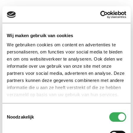
EN
Wij maken gebruik van cookies
propaganda
We gebruiken cookies om content en advertenties te
personaliseren, om functies voor social media te bieden
en om ons websiteverkeer te analyseren. Ook delen we
Achtergrond
informatie over uw gebruik van onze site met onze
Iraanse medewerkers in
partners voor social media, adverteren en analyse. Deze
Tilburg volgen de strijd tegen
partners kunnen deze gegevens combineren met andere
het regime: ‘We zijn hoopvoller
informatie die u aan ze heeft verstrekt of die ze hebben
dan ooit’
verzameld op basis van uw gebruik van hun services.
12 maart 2026
Toestemmingsselectie
Noodzakelijk