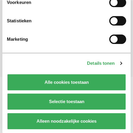
Voorkeuren
Schrijf je in voor onze nieuwsbrief
Statistieken
Blijf op de hoogte. Meld je aan voor de nieuwsbrief van
Univers.
Marketing
Aanmelden
Details tonen
Alle cookies toestaan
Vragen, opmerkingen of tips?
Neem contact met
Selectie toestaan
ons op
Alleen noodzakelijke cookies
© 2026 -
Over ons
Disclaimer
Adverteren
Werken bij
Contact