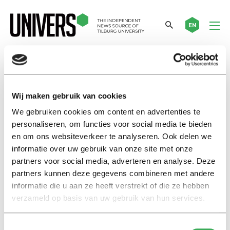
EN
quota
Wij maken gebruik van cookies
Nieuws
We gebruiken cookies om content en advertenties te
Quota voor buitenlandse
personaliseren, om functies voor social media te bieden
studenten: in Oostenrijk en
en om ons websiteverkeer te analyseren. Ook delen we
Wallonië kan het wél
informatie over uw gebruik van onze site met onze
26 maart 2018
partners voor social media, adverteren en analyse. Deze
partners kunnen deze gegevens combineren met andere
informatie die u aan ze heeft verstrekt of die ze hebben
International
verzameld op basis van uw gebruik van hun services.
Professor Bekker: “Tilburg
University has to do more
against gender inequality”
Toestemmingsselectie