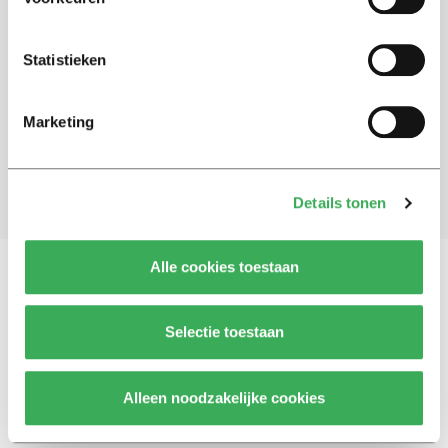
Schrijf je in voor onze nieuwsbrief
Statistieken
Blijf op de hoogte. Meld je aan voor de nieuwsbrief van
Univers.
Marketing
Aanmelden
Details tonen
Alle cookies toestaan
Vragen, opmerkingen of tips?
Neem contact met
Selectie toestaan
ons op
Alleen noodzakelijke cookies
© 2026 -
Over ons
Disclaimer
Adverteren
Werken bij
Contact