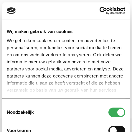
EN
Wij maken gebruik van cookies
We gebruiken cookies om content en advertenties te
Rousseau
personaliseren, om functies voor social media te bieden
en om ons websiteverkeer te analyseren. Ook delen we
informatie over uw gebruik van onze site met onze
Column
partners voor social media, adverteren en analyse. Deze
What the hell is water?
partners kunnen deze gegevens combineren met andere
27 oktober 2016
informatie die u aan ze heeft verstrekt of die ze hebben
verzameld op basis van uw gebruik van hun services.
Toestemmingsselectie
Noodzakelijk
Voorkeuren