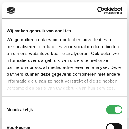
EN
Wij maken gebruik van cookies
We gebruiken cookies om content en advertenties te
satisfaction
personaliseren, om functies voor social media te bieden
en om ons websiteverkeer te analyseren. Ook delen we
informatie over uw gebruik van onze site met onze
International
partners voor social media, adverteren en analyse. Deze
Are dissatisfied Dutch people
allowed to be dissatisfied?
partners kunnen deze gegevens combineren met andere
informatie die u aan ze heeft verstrekt of die ze hebben
06 maart 2017
verzameld op basis van uw gebruik van hun services.
Toestemmingsselectie
Noodzakelijk
Voorkeuren