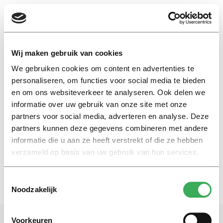
EN
Wij maken gebruik van cookies
We gebruiken cookies om content en advertenties te
slijtage
personaliseren, om functies voor social media te bieden
en om ons websiteverkeer te analyseren. Ook delen we
informatie over uw gebruik van onze site met onze
Nieuws
partners voor social media, adverteren en analyse. Deze
Oranje verf markeert slijtage
aan de bibliotheektrap
partners kunnen deze gegevens combineren met andere
informatie die u aan ze heeft verstrekt of die ze hebben
05 februari 2026
verzameld op basis van uw gebruik van hun services.
Toestemmingsselectie
Noodzakelijk
Voorkeuren