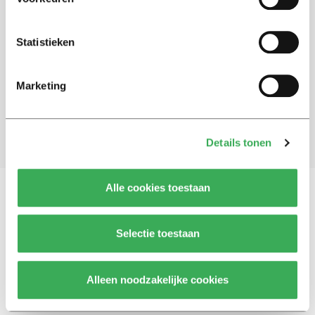
Schrijf je in voor onze nieuwsbrief
Statistieken
Blijf op de hoogte. Meld je aan voor de nieuwsbrief van
Univers.
Marketing
Aanmelden
Details tonen
Alle cookies toestaan
Vragen, opmerkingen of tips?
Neem contact met
Selectie toestaan
ons op
Alleen noodzakelijke cookies
© 2026 -
Over ons
Disclaimer
Adverteren
Werken bij
Contact