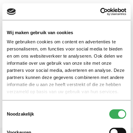
EN
Wij maken gebruik van cookies
We gebruiken cookies om content en advertenties te
smoke-free campus
personaliseren, om functies voor social media te bieden
en om ons websiteverkeer te analyseren. Ook delen we
International
informatie over uw gebruik van onze site met onze
Smokers now taking their habit
partners voor social media, adverteren en analyse. Deze
—and their cigarette butts—to
partners kunnen deze gegevens combineren met andere
outskirts of campus
informatie die u aan ze heeft verstrekt of die ze hebben
29 augustus 2019
verzameld op basis van uw gebruik van hun services.
Toestemmingsselectie
Noodzakelijk
Voorkeuren