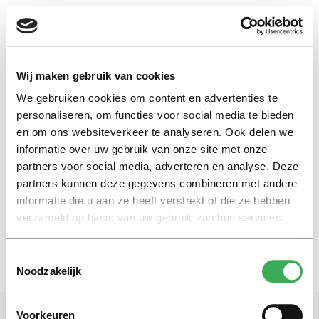
EN
Wij maken gebruik van cookies
We gebruiken cookies om content en advertenties te
studentpromovendi
personaliseren, om functies voor social media te bieden
en om ons websiteverkeer te analyseren. Ook delen we
informatie over uw gebruik van onze site met onze
Nieuws
partners voor social media, adverteren en analyse. Deze
Geen nieuwe beurspromovendi
bij rechtenfaculteit Groningen
partners kunnen deze gegevens combineren met andere
informatie die u aan ze heeft verstrekt of die ze hebben
28 januari 2020
verzameld op basis van uw gebruik van hun services.
Toestemmingsselectie
Noodzakelijk
Voorkeuren