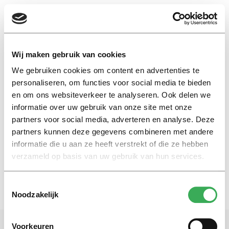
EN
Wij maken gebruik van cookies
We gebruiken cookies om content en advertenties te
supporters
personaliseren, om functies voor social media te bieden
en om ons websiteverkeer te analyseren. Ook delen we
informatie over uw gebruik van onze site met onze
Eefje Wentelteefje
partners voor social media, adverteren en analyse. Deze
Willem II-supporters krijgen
cadeau van de gemeente
partners kunnen deze gegevens combineren met andere
informatie die u aan ze heeft verstrekt of die ze hebben
28 september 2020
verzameld op basis van uw gebruik van hun services.
Toestemmingsselectie
Noodzakelijk
Voorkeuren