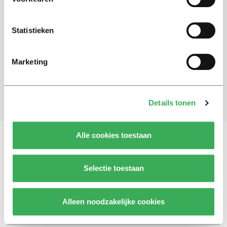
Schrijf je in voor onze nieuwsbrief
Statistieken
Blijf op de hoogte. Meld je aan voor de nieuwsbrief van
Univers.
Marketing
Aanmelden
Details tonen
Alle cookies toestaan
Vragen, opmerkingen of tips?
Neem contact met
Selectie toestaan
ons op
Alleen noodzakelijke cookies
© 2026 -
Over ons
Disclaimer
Adverteren
Werken bij
Contact