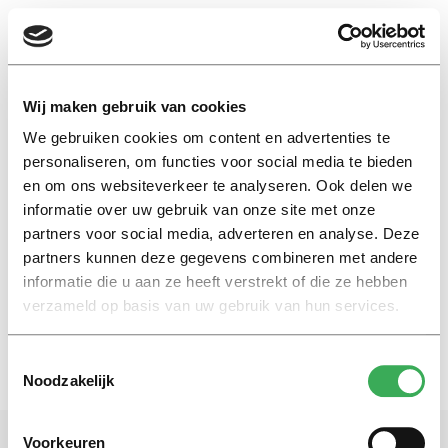
EN
Wij maken gebruik van cookies
We gebruiken cookies om content en advertenties te
Tilburg Law
personaliseren, om functies voor social media te bieden
en om ons websiteverkeer te analyseren. Ook delen we
informatie over uw gebruik van onze site met onze
Nieuws
partners voor social media, adverteren en analyse. Deze
TLS investeert in vernieuwend
promotieonderzoek
partners kunnen deze gegevens combineren met andere
informatie die u aan ze heeft verstrekt of die ze hebben
27 september 2016
verzameld op basis van uw gebruik van hun services.
Toestemmingsselectie
Noodzakelijk
Voorkeuren