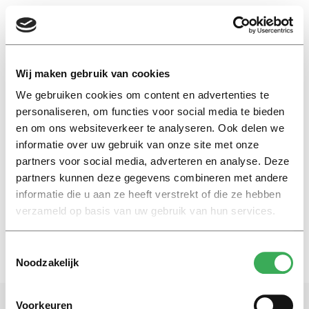
EN
Wij maken gebruik van cookies
We gebruiken cookies om content en advertenties te
uitgangsleven
personaliseren, om functies voor social media te bieden
en om ons websiteverkeer te analyseren. Ook delen we
informatie over uw gebruik van onze site met onze
Nieuws
partners voor social media, adverteren en analyse. Deze
Club DEMO vertrekt al na vier
maanden uit ESN-pand
partners kunnen deze gegevens combineren met andere
informatie die u aan ze heeft verstrekt of die ze hebben
11 december 2025
verzameld op basis van uw gebruik van hun services.
Toestemmingsselectie
Noodzakelijk
Voorkeuren