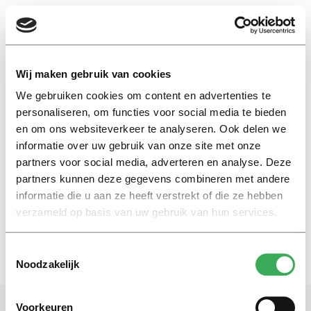
EN
Wij maken gebruik van cookies
We gebruiken cookies om content en advertenties te
uurloon
personaliseren, om functies voor social media te bieden
en om ons websiteverkeer te analyseren. Ook delen we
informatie over uw gebruik van onze site met onze
Nieuws
partners voor social media, adverteren en analyse. Deze
Vrouwen hoger opgeleid dan
mannen
partners kunnen deze gegevens combineren met andere
informatie die u aan ze heeft verstrekt of die ze hebben
17 december 2018
verzameld op basis van uw gebruik van hun services.
Toestemmingsselectie
Noodzakelijk
Voorkeuren