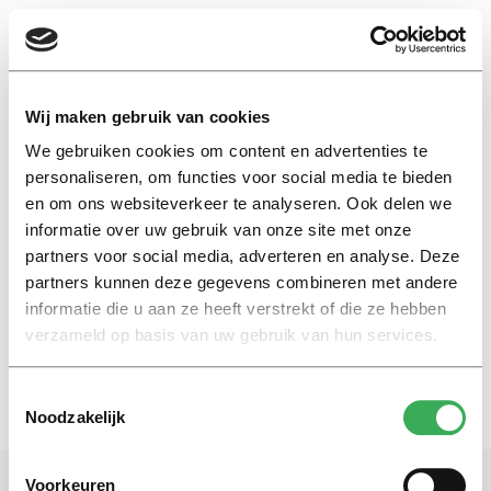
EN
Wij maken gebruik van cookies
We gebruiken cookies om content en advertenties te
vaardigheden
personaliseren, om functies voor social media te bieden
en om ons websiteverkeer te analyseren. Ook delen we
informatie over uw gebruik van onze site met onze
Essay
partners voor social media, adverteren en analyse. Deze
Waarom jij veel creatiever bent
dan je denkt
partners kunnen deze gegevens combineren met andere
informatie die u aan ze heeft verstrekt of die ze hebben
29 september 2025
verzameld op basis van uw gebruik van hun services.
Toestemmingsselectie
Noodzakelijk
Voorkeuren