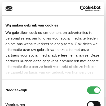
EN
Wij maken gebruik van cookies
We gebruiken cookies om content en advertenties te
veiligheidsregio
personaliseren, om functies voor social media te bieden
en om ons websiteverkeer te analyseren. Ook delen we
informatie over uw gebruik van onze site met onze
Nieuws
partners voor social media, adverteren en analyse. Deze
Uitslaande brand bij
roeivereniging Vidar
partners kunnen deze gegevens combineren met andere
informatie die u aan ze heeft verstrekt of die ze hebben
17 december 2025
verzameld op basis van uw gebruik van hun services.
Toestemmingsselectie
Noodzakelijk
Voorkeuren