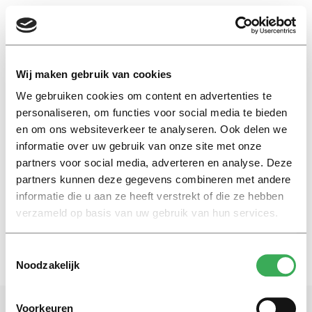
EN
Wij maken gebruik van cookies
We gebruiken cookies om content en advertenties te
vroedvrouw
personaliseren, om functies voor social media te bieden
en om ons websiteverkeer te analyseren. Ook delen we
informatie over uw gebruik van onze site met onze
My First Head
partners voor social media, adverteren en analyse. Deze
Student midwife finds her
special talent
partners kunnen deze gegevens combineren met andere
informatie die u aan ze heeft verstrekt of die ze hebben
19 november 2020
verzameld op basis van uw gebruik van hun services.
Toestemmingsselectie
Noodzakelijk
Voorkeuren