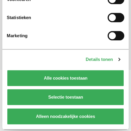
Schrijf je in voor onze nieuwsbrief
Statistieken
Blijf op de hoogte. Meld je aan voor de nieuwsbrief van
Univers.
Marketing
Aanmelden
Details tonen
Alle cookies toestaan
Vragen, opmerkingen of tips?
Neem contact met
Selectie toestaan
ons op
Alleen noodzakelijke cookies
© 2026 -
Over ons
Disclaimer
Adverteren
Werken bij
Contact