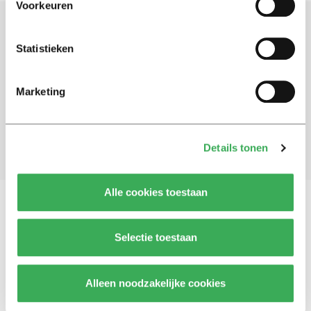
Voorkeuren
Schrijf je in voor onze nieuwsbrief
Statistieken
Blijf op de hoogte. Meld je aan voor de nieuwsbrief van
Univers.
Marketing
Aanmelden
Details tonen
Alle cookies toestaan
Vragen, opmerkingen of tips?
Neem contact met
Selectie toestaan
ons op
Alleen noodzakelijke cookies
© 2026 -
Over ons
Disclaimer
Adverteren
Werken bij
Contact