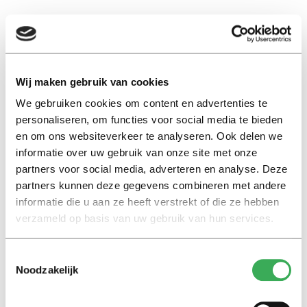
EN
Wij maken gebruik van cookies
zorginstelling
We gebruiken cookies om content en advertenties te
personaliseren, om functies voor social media te bieden
en om ons websiteverkeer te analyseren. Ook delen we
Reportage
informatie over uw gebruik van onze site met onze
Student Lisa woont tussen de
partners voor social media, adverteren en analyse. Deze
ouderen: ‘Je wordt vrienden
partners kunnen deze gegevens combineren met andere
met mensen in de laatste fase
informatie die u aan ze heeft verstrekt of die ze hebben
van hun leven’
verzameld op basis van uw gebruik van hun services.
21 mei 2026
Toestemmingsselectie
Noodzakelijk