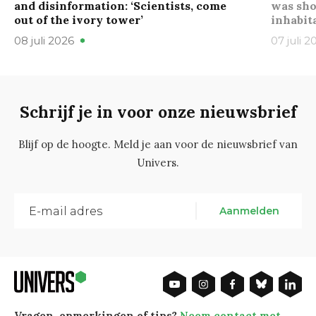
and disinformation: ‘Scientists, come
was sho
out of the ivory tower’
inhabit
08 juli 2026
07 juli 2
Schrijf je in voor onze nieuwsbrief
Blijf op de hoogte. Meld je aan voor de nieuwsbrief van
Univers.
Aanmelden
Vragen, opmerkingen of tips?
Neem contact met