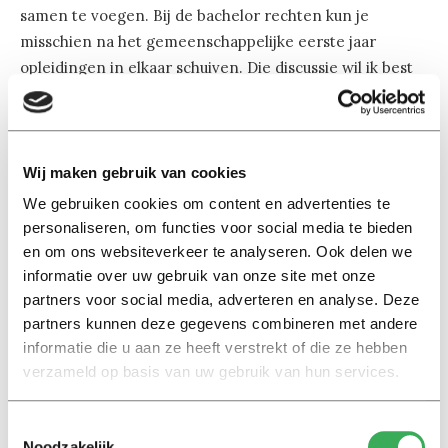
samen te voegen. Bij de bachelor rechten kun je
misschien na het gemeenschappelijke eerste jaar
opleidingen in elkaar schuiven. Die discussie wil ik best
voeren. Zijn aparte opleidingen voor fiscaal recht,
internationaal/europees recht, recht en management,
rechtsgeleerdheid en bestuurskunde niet teveel van het
goede. Maar daar zeg ik wel meteen bij dat je ook naar
Wij maken gebruik van cookies
het keuzegedrag van studenten moet kijken. Die kiezen
We gebruiken cookies om content en advertenties te
misschien speciaal voor een opleiding internationaal
personaliseren, om functies voor social media te bieden
recht. Bij de masters moeten we goed naar de instroom
en om ons websiteverkeer te analyseren. Ook delen we
kijken. Als blijkt dat er te weinig studenten op een studie
informatie over uw gebruik van onze site met onze
partners voor social media, adverteren en analyse. Deze
af komen, moet je je conclusie trekken en stoppen. Dat
partners kunnen deze gegevens combineren met andere
hebben we pas gedaan bij de master Milieurecht, daar
informatie die u aan ze heeft verstrekt of die ze hebben
studeerden 15 studenten per jaar af.”
verzameld op basis van uw gebruik van hun services.
“Ook bij de keuzevakken is nog veel te winnen. Dat
Toestemmingsselectie
aantal moet verminderen. We geven nu ontzettend veel
Noodzakelijk