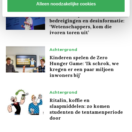
Alleen noodzakelijke cookies
Interview
Marion Koopmans over online
bedreigingen en desinformatie:
‘Wetenschappers, kom die
ivoren toren uit’
Achtergrond
Kinderen spelen de Zero
Hunger Game: ‘Ik schrok, we
kregen er een paar miljoen
inwoners bij’
Achtergrond
Ritalin, koffie en
slaapmiddelen: zo komen
studenten de tentamenperiode
door