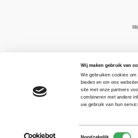
Bl
Wij maken gebruik van co
We gebruiken cookies om c
bieden en om ons websitev
site met onze partners vo
combineren met andere inf
uw gebruik van hun servic
Toestemmingsselectie
© 2026 -
Over ons
Disclaimer
Adverteren
Werken bij
Noodzakelijk