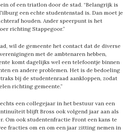
in of een triatlon door de stad. “Belangrijk is
Tilburg een echte studentenstad is. Dan moet je
achteraf houden. Ander speerpunt is het
oer richting Stappegoor.”
d, wil de gemeente het contact dat de diverse
nverenigingen met de ambtenaren hebben,
ente komt dagelijks wel een telefoontje binnen
ten en andere problemen. Het is de bedoeling
straks bij de studentenraad aankloppen, zodat
len richting gemeente.”
echts een collegejaar in het bestuur van een
tinuïteit blijft Bross ook volgend jaar aan als
er. Om ook studentenfractie Front een kans te
wee fracties om en om een jaar zitting nemen in