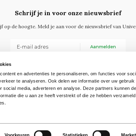
Schrijf je in voor onze nieuwsbrief
ijf op de hoogte. Meld je aan voor de nieuwsbrief van Unive
Aanmelden
okies
ontent en advertenties te personaliseren, om functies voor soci
erkeer te analyseren. Ook delen we informatie over uw gebruik
or social media, adverteren en analyse. Deze partners kunnen 
ormatie die u aan ze heeft verstrekt of die ze hebben verzameld
Vragen, opmerkingen of tips?
Neem contact met on
es.
Contact
Voorkeuren
Statistieken
Market