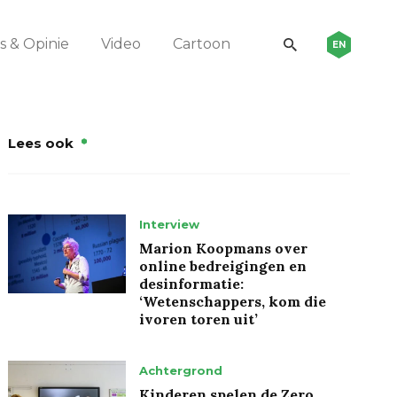
 & Opinie
Video
Cartoon
EN
Lees ook
Interview
Marion Koopmans over
online bedreigingen en
desinformatie:
‘Wetenschappers, kom die
ivoren toren uit’
Achtergrond
Kinderen spelen de Zero