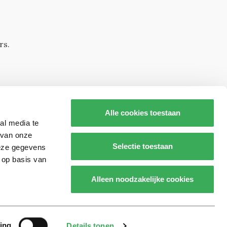
rs.
Alle cookies toestaan
al media te
 van onze
Selectie toestaan
deze gegevens
 op basis van
s op
Alleen noodzakelijke cookies
Realisatie door:
2manydots
ing
Details tonen