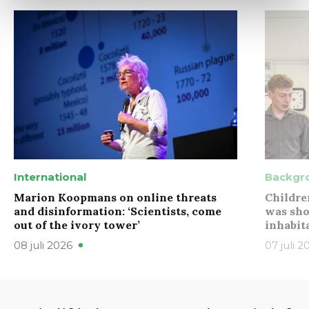
International
Backgr
Marion Koopmans on online threats
Childre
and disinformation: ‘Scientists, come
was sho
out of the ivory tower’
inhabit
08 juli 2026
07 juli 2