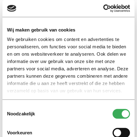
Stockholm (Sweden), Taipei (Japan) and Glasgow (UK).
Annually, three hundred cities or regions enroll for this
competition.
Wij maken gebruik van cookies
We gebruiken cookies om content en advertenties te
personaliseren, om functies voor social media te bieden
en om ons websiteverkeer te analyseren. Ook delen we
informatie over uw gebruik van onze site met onze
partners voor social media, adverteren en analyse. Deze
Lees ook
partners kunnen deze gegevens combineren met andere
informatie die u aan ze heeft verstrekt of die ze hebben
verzameld op basis van uw gebruik van hun services.
Interview
Marion Koopmans over online
Toestemmingsselectie
bedreigingen en desinformatie:
Noodzakelijk
‘Wetenschappers, kom die
ivoren toren uit’
Voorkeuren