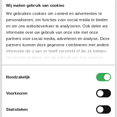
Wij maken gebruik van cookies
We gebruiken cookies om content en advertenties te
Lees ook
personaliseren, om functies voor social media te bieden
en om ons websiteverkeer te analyseren. Ook delen we
informatie over uw gebruik van onze site met onze
partners voor social media, adverteren en analyse. Deze
Interview
partners kunnen deze gegevens combineren met andere
Marion Koopmans over online
informatie die u aan ze heeft verstrekt of die ze hebben
bedreigingen en desinformatie:
verzameld op basis van uw gebruik van hun services.
‘Wetenschappers, kom die
ivoren toren uit’
Toestemmingsselectie
Noodzakelijk
Achtergrond
Kinderen spelen de Zero
Voorkeuren
Hunger Game: ‘Ik schrok, we
kregen er een paar miljoen
inwoners bij’
Statistieken