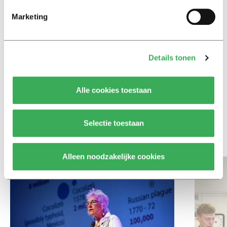
Achtergrond
Marketing
Ritalin, koffie en
slaapmiddelen: zo komen
studenten de tentamenperiode
door
Details tonen
Column
Alle cookies toestaan
Maak het onderwijs flexibel,
zodat studenten zich breder
kunnen ontwikkelen
Selectie toestaan
Bekijk meer recent nieuws
Alleen noodzakelijke cookies