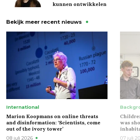
kunnen ontwikkelen
Bekijk meer recent nieuws
International
Backgr
Marion Koopmans on online threats
Childre
and disinformation: ‘Scientists, come
was sho
out of the ivory tower’
inhabit
08 juli 2026
07 juli 2