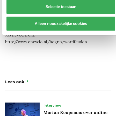
Unplug. (n.d.). In
Interglot Translation Dictionary
.
Selectie toestaan
Retrieved from:
http://www.interglot.nl/woordenboek/en/nl/vertaal/unp
Alleen noodzakelijke cookies
Wordfeuden. (n.d.). In
Encyclo Online Ecyclopedie
.
Retrieved from:
http://www.encyclo.nl/begrip/wordfeuden
Lees ook
Interview
Marion Koopmans over online