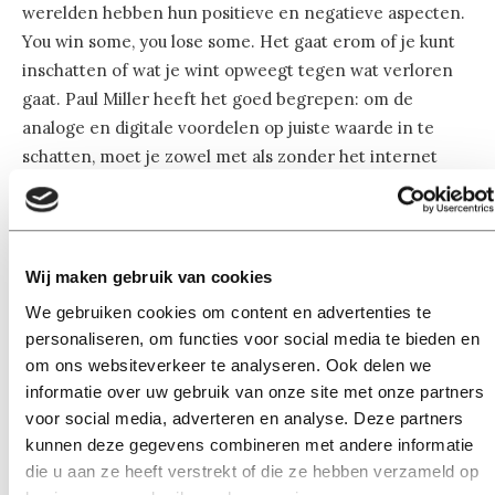
werelden hebben hun positieve en negatieve aspecten.
You win some, you lose some. Het gaat erom of je kunt
inschatten of wat je wint opweegt tegen wat verloren
gaat. Paul Miller heeft het goed begrepen: om de
analoge en digitale voordelen op juiste waarde in te
schatten, moet je zowel met als zonder het internet
geleefd hebben. Ons advies voor de vakantieperiode:
boek een hutje op de hei en
unplug
, zodat je zowel de
analoge als de digitale wereld kunt beoordelen.
Wij maken gebruik van cookies
Deze opinie is geschreven door Suzanne Aussems en Luuk
We gebruiken cookies om content en advertenties te
Martens – Masterstudenten Communicatie-en
personaliseren, om functies voor social media te bieden en
Informatiewetenschappen
om ons websiteverkeer te analyseren. Ook delen we
informatie over uw gebruik van onze site met onze partners
voor social media, adverteren en analyse. Deze partners
R
eferenties
kunnen deze gegevens combineren met andere informatie
die u aan ze heeft verstrekt of die ze hebben verzameld op
Ideal Self. (n.d.). In
AlleyDog Psychology Glossary
.