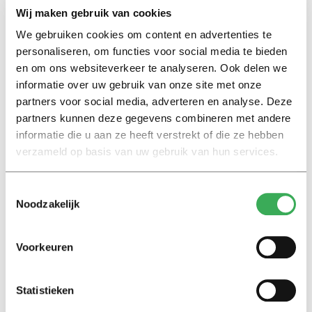
Wij maken gebruik van cookies
We gebruiken cookies om content en advertenties te
Lees ook
personaliseren, om functies voor social media te bieden
en om ons websiteverkeer te analyseren. Ook delen we
informatie over uw gebruik van onze site met onze
partners voor social media, adverteren en analyse. Deze
Interview
partners kunnen deze gegevens combineren met andere
Marion Koopmans over online
informatie die u aan ze heeft verstrekt of die ze hebben
bedreigingen en desinformatie:
verzameld op basis van uw gebruik van hun services.
‘Wetenschappers, kom die
ivoren toren uit’
Toestemmingsselectie
Noodzakelijk
Achtergrond
Kinderen spelen de Zero
Hunger Game: ‘Ik schrok, we
Voorkeuren
kregen er een paar miljoen
inwoners bij’
Statistieken