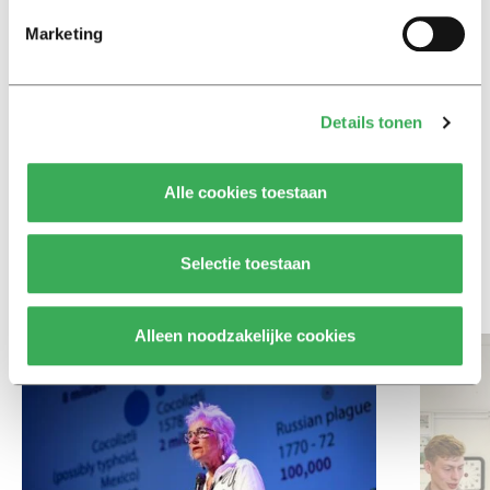
Achtergrond
Marketing
Ritalin, koffie en
slaapmiddelen: zo komen
studenten de tentamenperiode
door
Details tonen
Column
Alle cookies toestaan
Maak het onderwijs flexibel,
zodat studenten zich breder
kunnen ontwikkelen
Selectie toestaan
Bekijk meer recent nieuws
Alleen noodzakelijke cookies