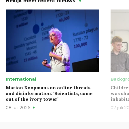
Bekijk meer recent nieuws
International
Backgr
Marion Koopmans on online threats
Childre
and disinformation: ‘Scientists, come
was sho
out of the ivory tower’
inhabit
08 juli 2026
07 juli 2