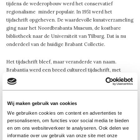
tijdens de wederopbouw werd het conservatief
regionalisme minder populair. In 1951 werd het
tijdschrift opgeheven. De waardevolle kunstverzameling
ging naar het Noordbrabants Museum, de kostbare
bibliotheek naar de Universiteit van Tilburg. Dat is nu
onderdeel van de huidige Brabant Collectie.
Het tijdschrift bleef, maar veranderde van naam.
Brabantia werd een breed cultureel tijdschrift, met
bijvoorbeel
Jan Naaykens
als schrijver. In 1995 werd het
vervangen door een Brabants tijdschrift over kunst
onder de naam Brabant Cultureel. Dat blad werd daarna
steeds opnieuw bedreigd en gereanimeerd. In 2007
Wij maken gebruik van cookies
zette het genootschap het blad voorgoed buiten de
We gebruiken cookies om content en advertenties te
deur. Sindsdien is het steeds voor de poorten van hel
personaliseren, om functies voor social media te bieden
weggesleept. Nu stopt de Brabantse subsidie. Het einde
en om ons websiteverkeer te analyseren. Ook delen we
van een 175 jarige geschiedenis.
informatie over uw gebruik van onze site met onze