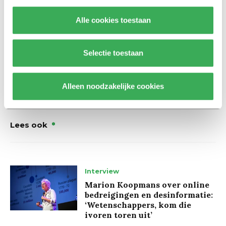
Alle cookies toestaan
Ook is de kritiek van Rinus van der Heijden in het Brabants
Dagblad van vandaag erg goed om te lezen. Deze bestaat nog
niet in de digitale versie.
Selectie toestaan
Alleen noodzakelijke cookies
Lees ook
Interview
Marion Koopmans over online
bedreigingen en desinformatie:
‘Wetenschappers, kom die
ivoren toren uit’