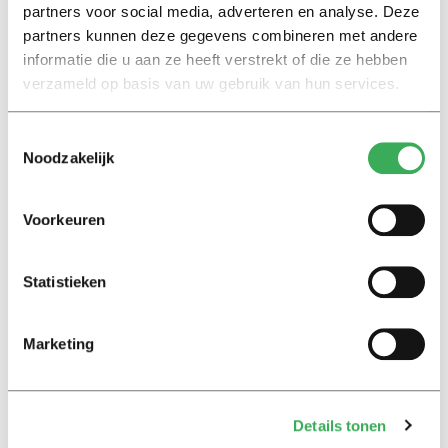
partners voor social media, adverteren en analyse. Deze
partners kunnen deze gegevens combineren met andere
Achtergrond
informatie die u aan ze heeft verstrekt of die ze hebben
Kinderen spelen de Zero
verzameld op basis van uw gebruik van hun services.
Hunger Game: ‘Ik schrok, we
kregen er een paar miljoen
inwoners bij’
Toestemmingsselectie
Noodzakelijk
Achtergrond
Ritalin, koffie en
Voorkeuren
slaapmiddelen: zo komen
studenten de tentamenperiode
door
Statistieken
Column
Marketing
Maak het onderwijs flexibel,
zodat studenten zich breder
kunnen ontwikkelen
Details tonen