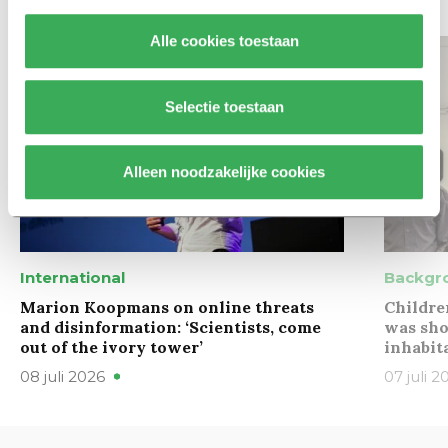
Bekijk meer recent nieuws
Alle cookies toestaan
Selectie toestaan
Alleen noodzakelijke cookies
International
Backgr
Marion Koopmans on online threats
Childre
and disinformation: ‘Scientists, come
was sho
out of the ivory tower’
inhabit
08 juli 2026
07 juli 2