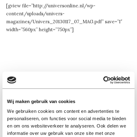
[gview file=”http://universonline.nl/wp-
content/uploads/univers-
magazines/Univers_20130117_07_MAG.pdf” save=”1″
width=”560px” height=”750px”]
Lees ook
Wij maken gebruik van cookies
Interview
We gebruiken cookies om content en advertenties te
Marion Koopmans over online
personaliseren, om functies voor social media te bieden
bedreigingen en desinformatie:
‘Wetenschappers, kom die
en om ons websiteverkeer te analyseren. Ook delen we
ivoren toren uit’
informatie over uw gebruik van onze site met onze