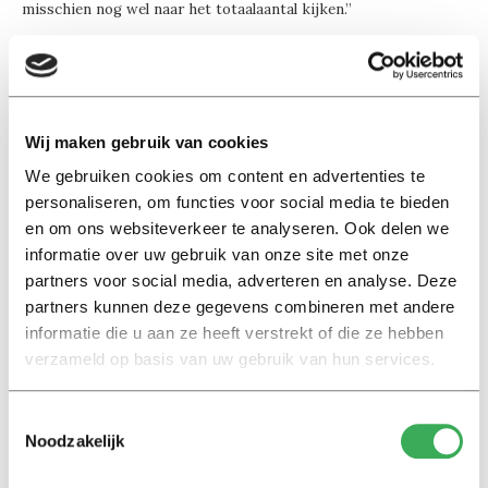
misschien nog wel naar het totaalaantal kijken.”
Opvallend is dat in het plan de zin is toegevoegd dat er
pas nieuwe onderzoeksinstituten opgericht kunnen
worden, als andere instituten verdwijnen. Eijlander: “Als
Wij maken gebruik van cookies
iets zijn tijd heeft gehad, kun je het opheffen. Het is niet
We gebruiken cookies om content en advertenties te
zo dat als er vandaag een nieuw instituut start, er
personaliseren, om functies voor social media te bieden
morgen ook een moet verdwijnen. Maar over tien jaar
en om ons websiteverkeer te analyseren. Ook delen we
tijd bekeken willen we niet meer instituten hebben dan
informatie over uw gebruik van onze site met onze
nu.” De universiteit wil ook het beleid rondom de
partners voor social media, adverteren en analyse. Deze
Centers of Excellence overeind houden. Er hebben nu
partners kunnen deze gegevens combineren met andere
drie onderzoeksinstituten zo’n status, Netspar, Intervict
informatie die u aan ze heeft verstrekt of die ze hebben
en TiLEC. Er zit nog twee miljoen euro in kas, wat
verzameld op basis van uw gebruik van hun services.
betekent dat nog twee instituten aanspraak kunnen
maken op zo’n status.
Toestemmingsselectie
Noodzakelijk
Geen enkele fractie wilde bij de vergadering een