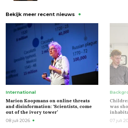
Bekijk meer recent nieuws
International
Backgr
Marion Koopmans on online threats
Childre
and disinformation: ‘Scientists, come
was sho
out of the ivory tower’
inhabit
08 juli 2026
07 juli 2