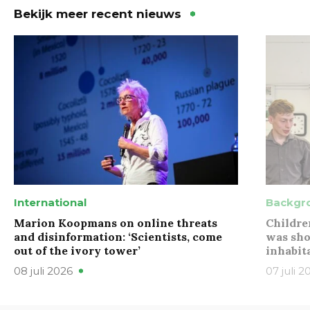
Bekijk meer recent nieuws
International
Backgr
Marion Koopmans on online threats
Childre
and disinformation: ‘Scientists, come
was sho
out of the ivory tower’
inhabit
08 juli 2026
07 juli 2