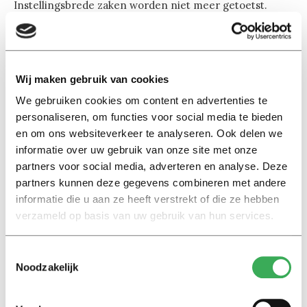
Instellingsbrede zaken worden niet meer getoetst.
Universiteiten hoeven minder bewijzen in te sturen. Als
de NVAO nog steeds hetzelfde vraagt, horen we dat
graag van de rector. Anders is het stemmingmakerij.
Opleidingen willen graag van de opleidingsaccreditatie
Wij maken gebruik van cookies
af, universiteiten kunnen er belang bij hebben dit zo te
We gebruiken cookies om content en advertenties te
zeggen.”
personaliseren, om functies voor social media te bieden
en om ons websiteverkeer te analyseren. Ook delen we
Het probleem ligt volgens Van den Hout onder meer bij
informatie over uw gebruik van onze site met onze
partners voor social media, adverteren en analyse. Deze
de universiteiten zelf. “Instellingen blijven volledige
partners kunnen deze gegevens combineren met andere
bewijzen aanleveren, Wij vragen om specifieke
informatie die u aan ze heeft verstrekt of die ze hebben
gegevens, in de beoordelingskaders staat wat nodig is.
verzameld op basis van uw gebruik van hun services.
Meer hoeven ze niet aan te leveren.”
Toestemmingsselectie
Ook zou er sprake zijn van een gevoelsmatige gestegen
Noodzakelijk
regeldruk. Van den Hout: “Een deel van de bewijslast
hoeft bij de opleidingsaccreditatie niet meer overlegd