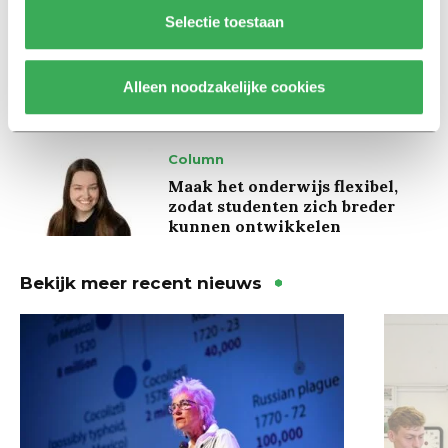
Achtergrond
Selectie toestaan
Ritalin, koffie en
slaapmiddelen: zo komen
studenten de tentamenperiode
Alleen noodzakelijke cookies
door
Column
Maak het onderwijs flexibel,
zodat studenten zich breder
kunnen ontwikkelen
Bekijk meer recent nieuws