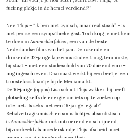
zoon. “En voel je je nou beter”, schreeuwt Thijs, “Je
fucking plekje in de hemel verdiend!?”
Nee, Thijs – “Ik ben niet cynisch, maar realistisch” – is
niet per se een sympathieke gast. Toch krijg je met hem
te doen in
Aanmodderfakker
, een van de beste
Nederlandse films van het jaar. De rokende en
drinkende 32-jarige lapzwans studeert nog, tenminste,
hij staat – met een studieschuld van 70 duizend euro –
nog ingeschreven. Daarnaast werkt hij een beetje, een
troosteloos baantje bij de Mediamarkt.
De 16-jarige (oppas) Lisa schudt Thijs wakker; hij heeft
plotseling zelfs de energie om iets op te zoeken op
internet: ‘Is seks met een 16-jarige legaal?’
Behalve tragikomisch en soms lichtjes absurdistisch
is
Aanmodderfakker
ook ontroerend en schrijnend,
bijvoorbeeld als moederskindje Thijs afscheid moet
nemen van zijn jongenskamer thuis.