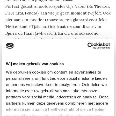
Perfect gecast is hoofdrolspeler Gijs Naber (Ro Theater,
Lieve Liza
,
Penoza
), aan wie je geen moment twijfelt. Ook
niet aan zijn moeder trouwens, een glansrol voor Joke
‘Hertenkamp’ Tjalsma. Ook fraai: de soundtrack van
Djurre de Haan (awkward i). En die ene seksscène:
tamelijk opwindend, zonder dat er ook maar een tepel
te zien is.
Dieter van den Bergh
Wij maken gebruik van cookies
We gebruiken cookies om content en advertenties te
Aanmodderfakker
van Michiel ten Horn, te zien in Pathé
personaliseren, om functies voor social media te bieden
in Tilburg.
en om ons websiteverkeer te analyseren. Ook delen we
informatie over uw gebruik van onze site met onze
4 uit 5 ballen
partners voor social media, adverteren en analyse. Deze
partners kunnen deze gegevens combineren met andere
informatie die u aan ze heeft verstrekt of die ze hebben
verzameld op basis van uw gebruik van hun services.