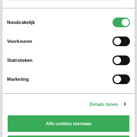
Toestemmingsselectie
Noodzakelijk
Lees ook
Voorkeuren
Interview
Statistieken
Marion Koopmans over online
bedreigingen en desinformatie:
‘Wetenschappers, kom die
ivoren toren uit’
Marketing
Achtergrond
Details tonen
Kinderen spelen de Zero
Hunger Game: ‘Ik schrok, we
kregen er een paar miljoen
inwoners bij’
Alle cookies toestaan