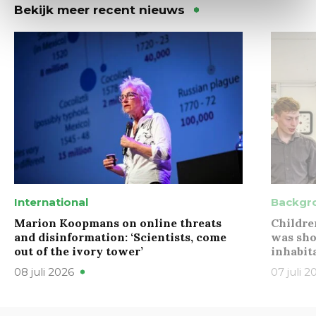
Bekijk meer recent nieuws
International
Backgr
Marion Koopmans on online threats
Childre
and disinformation: ‘Scientists, come
was sho
out of the ivory tower’
inhabit
08 juli 2026
07 juli 2