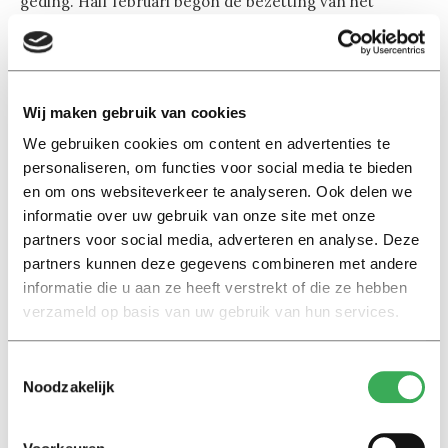
geding. Half februari begon de bezetting van het
Bungehuis, een pand van de UvA. De universiteit ging
toen ook naar de rechter en haalde zijn gelijk. Het pand
werd ontruimd door de politie en de studenten trokken
daaropvolgend naar het Maagdenhuis.
Wij maken gebruik van cookies
We gebruiken cookies om content en advertenties te
personaliseren, om functies voor social media te bieden
en om ons websiteverkeer te analyseren. Ook delen we
informatie over uw gebruik van onze site met onze
partners voor social media, adverteren en analyse. Deze
Lees ook
partners kunnen deze gegevens combineren met andere
informatie die u aan ze heeft verstrekt of die ze hebben
verzameld op basis van uw gebruik van hun services.
Interview
Toestemmingsselectie
Marion Koopmans over online
Noodzakelijk
bedreigingen en desinformatie:
‘Wetenschappers, kom die
ivoren toren uit’